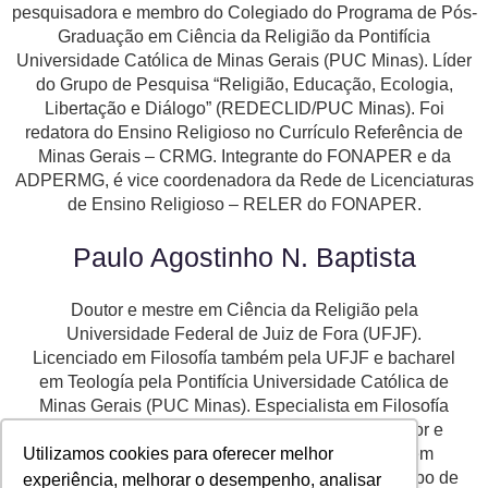
pesquisadora e membro do Colegiado do Programa de Pós-
Graduação em Ciência da Religião da Pontifícia
Universidade Católica de Minas Gerais (PUC Minas). Líder
do Grupo de Pesquisa “Religião, Educação, Ecologia,
Libertação e Diálogo” (REDECLID/PUC Minas). Foi
redatora do Ensino Religioso no Currículo Referência de
Minas Gerais – CRMG. Integrante do FONAPER e da
ADPERMG, é vice coordenadora da Rede de Licenciaturas
de Ensino Religioso – RELER do FONAPER.
Paulo Agostinho N. Baptista
Doutor e mestre em Ciência da Religião pela
Universidade Federal de Juiz de Fora (UFJF).
Licenciado em Filosofía também pela UFJF e bacharel
em Teología pela Pontifícia Universidade Católica de
Minas Gerais (PUC Minas). Especialista em Filosofía
da Religião também pela PUC Minas. É professor e
pesquisador do Programa de Pós-Graduação em
Utilizamos cookies para oferecer melhor
Ciências da Religião da PUC Minas. Líder do Grupo de
experiência, melhorar o desempenho, analisar