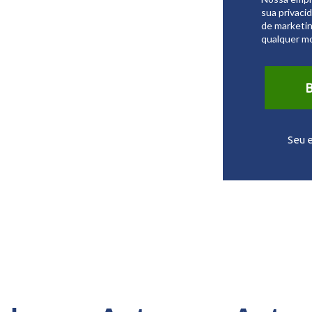
sua privaci
de marketin
qualquer m
B
Seu 