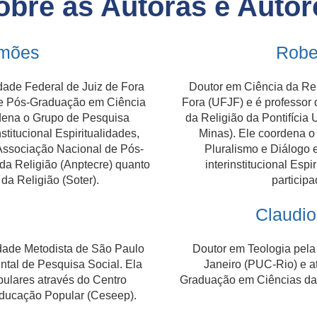
obre as Autoras e Autor
imões
Robe
dade Federal de Juiz de Fora
Doutor em Ciência da Rel
de Pós-Graduação em Ciência
Fora (UFJF) e é professo
rdena o Grupo de Pesquisa
da Religião da Pontifícia
stitucional Espiritualidades,
Minas). Ele coordena 
 Associação Nacional de Pós-
Pluralismo e Diálogo 
da Religião (Anptecre) quanto
interinstitucional Esp
da Religião (Soter).
participa
Claudio
idade Metodista de São Paulo
Doutor em Teologia pela 
ental de Pesquisa Social. Ela
Janeiro (PUC-Rio) e a
ulares através do Centro
Graduação em Ciências da 
ducação Popular (Ceseep).