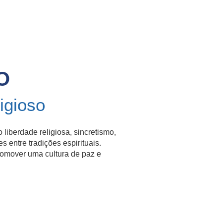
O
igioso
o
liberdade religiosa, sincretismo,
s entre tradições espirituais.
promover uma cultura de paz e